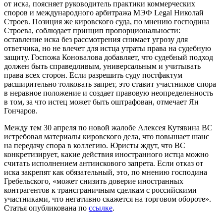
от иска, поясняет руководитель практики коммерческих
споров и международного арбитража МЭФ Legal Николай
Строев. Позиция же кировского суда, по мнению господина
Строева, соблюдает принцип пропорциональности:
оставление иска без рассмотрения снимает угрозу для
ответчика, но не влечет для истца утраты права на судебную
защиту. Госпожа Коновалова добавляет, что судебный подход
должен быть справедливым, универсальным и учитывать
права всех сторон. Если разрешить суду постфактум
расширительно толковать запрет, это ставит участников спора
в неравное положение и создает правовую неопределенность
в том, за что истец может быть оштрафован, отмечает Ян
Гончаров.
Между тем 30 апреля по новой жалобе Алексея Кутявина ВС
истребовал материалы кировского дела, что повышает шанс
на передачу спора в коллегию. Юристы ждут, что ВС
конкретизирует, какие действия иностранного истца можно
считать исполнением антиискового запрета. Если отказ от
иска закрепят как обязательный, это, по мнению господина
Гребельского, «может снизить доверие иностранных
контрагентов к трансграничным сделкам с российскими
участниками, что негативно скажется на торговом обороте».
Статья опубликована по
ссылке
.