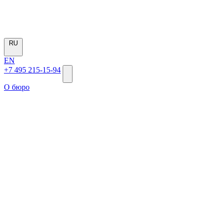
RU
EN
+7 495 215-15-94
О бюро