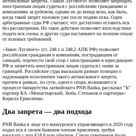
антиисковые запреты. «Закон Лугового» позволяет запрещать
иностранным лицам судиться с российскими гражданами и
компаниями за рубежом, однако не до конца ясно, как быть,
когда такой запрет наложен уже после подачи иска. Одни
арбитражные суды РФ считают, что достаточно оставить иск
без рассмотрения. Но такое действие позволяет впоследствии
подать иск снова, и другие суды настаивают на полном отказе
от исковых требований.
«Закон Лугового» (ст. 248.1 и 248.2 АПК РФ) позволяет
российским гражданам и компаниям, пострадавшим от
санкций, перенести свой спор с иностранцами в юрисдикцию
РФ и запретить иностранным лицам судиться с ними за
границей. Российские суды высказали разные позиции о
надлежащем исполнении такого антиискового запрета,
причем в рамках, по сути, одного спора, возникшего в
процессе банкротства латвийского PNB Banka, рассказал “Ъ”
партнер КА «Монастырский, Зюба, Степанов и партнеры»
Кирилл Ермоленко.
Два запрета — два подхода
PNB Banka в лице его конкурсного управляющего в 2020 году
подал иск к своим бывшим членам правления, требуя
взыскать с них €18,8 млн убытков. Среди ответчиков были