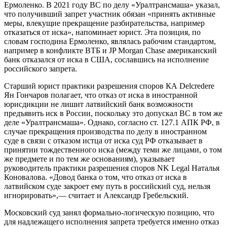
Ермоленко. В 2021 году ВС по делу «Уралтрансмаша» указал,
что получивший запрет участник обязан «принять активные
меры, влекущие прекращение разбирательства, например
отказаться от иска», напоминает юрист. Эта позиция, по
словам господина Ермоленко, являлась рабочим стандартом,
например в конфликте ВТБ и JP Morgan Chase американский
банк отказался от иска в США, сославшись на исполнение
российского запрета.
Старший юрист практики разрешения споров КА Delcredere
Ян Гончаров полагает, что отказ от иска в иностранной
юрисдикции не лишит латвийский банк возможности
предъявить иск в России, поскольку это допускал ВС в том же
деле «Уралтрансмаша». Однако, согласно ст. 127.1 АПК РФ, в
случае прекращения производства по делу в иностранном
суде в связи с отказом истца от иска суд РФ отказывает в
принятии тождественного иска (между теми же лицами, о том
же предмете и по тем же основаниям), указывает
руководитель практики разрешения споров NK Legal Наталья
Коновалова. «Довод банка о том, что отказ от иска в
латвийском суде закроет ему путь в российский суд, нельзя
игнорировать»,— считает и Александр Гребельский.
Московский суд занял формально-логическую позицию, что
для надлежащего исполнения запрета требуется именно отказ