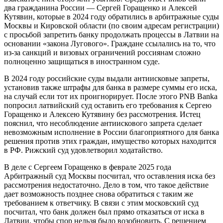
два гражданина России — Сергей Горащенко и Алексей
Кутявин, которые в 2024 году обратились в арбитражные суды
Москвы и Кировской области (по своим адресам регистрации)
с просьбой запретить банку продолжать процессы в Латвии на
основании «закона Лугового». Граждане ссылались на то, что
из-за санкций и визовых ограничений россиянам сложно
полноценно защищаться в иностранном суде.
В 2024 году российские суды выдали антиисковые запреты,
установив также штрафы для банка в размере суммы его иска,
на случай если тот их проигнорирует. После этого PNB Banka
попросил латвийский суд оставить его требования к Сергею
Горащенко и Алексею Кутявину без рассмотрения. Истец
пояснил, что несоблюдение антиискового запрета сделает
невозможным исполнение в России благоприятного для банка
решения против этих граждан, имущество которых находится
в РФ. Рижский суд удовлетворил ходатайство.
В деле с Сергеем Горащенко в феврале 2025 года
Арбитражный суд Москвы посчитал, что оставления иска без
рассмотрения недостаточно. Дело в том, что такое действие
дает возможность позднее снова обратиться с таким же
требованием к ответчику. В связи с этим московский суд
посчитал, что банк должен был прямо отказаться от иска в
Латвии, чтобы спор нельзя было возобновить. С решением