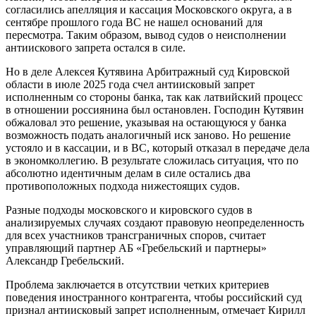
согласились апелляция и кассация Московского округа, а в
сентябре прошлого года ВС не нашел оснований для
пересмотра. Таким образом, вывод судов о неисполнении
антиискового запрета остался в силе.
Но в деле Алексея Кутявина Арбитражный суд Кировской
области в июле 2025 года счел антиисковый запрет
исполненным со стороны банка, так как латвийский процесс
в отношении россиянина был остановлен. Господин Кутявин
обжаловал это решение, указывая на остающуюся у банка
возможность подать аналогичный иск заново. Но решение
устояло и в кассации, и в ВС, который отказал в передаче дела
в экономколлегию. В результате сложилась ситуация, что по
абсолютно идентичным делам в силе остались два
противоположных подхода нижестоящих судов.
Разные подходы московского и кировского судов в
анализируемых случаях создают правовую неопределенность
для всех участников трансграничных споров, считает
управляющий партнер АБ «Гребельский и партнеры»
Александр Гребельский.
Проблема заключается в отсутствии четких критериев
поведения иностранного контрагента, чтобы российский суд
признал антиисковый запрет исполненным, отмечает Кирилл