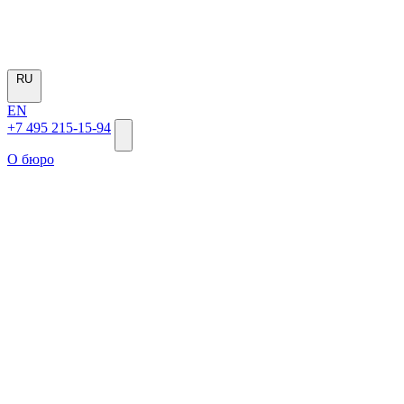
RU
EN
+7 495 215-15-94
О бюро