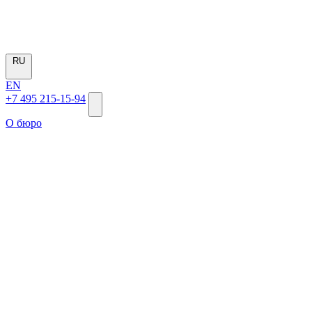
RU
EN
+7 495 215-15-94
О бюро