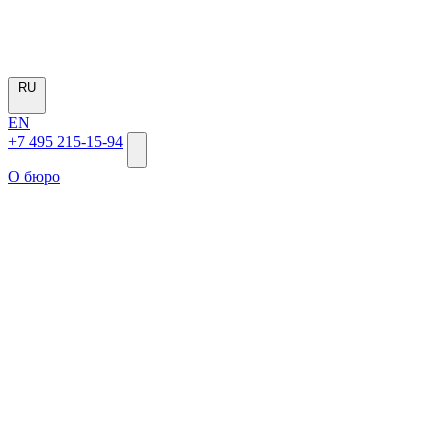
RU
EN
+7 495 215-15-94
О бюро