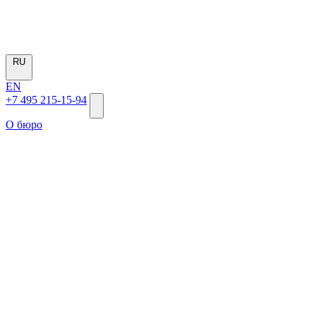
RU
EN
+7 495 215-15-94
О бюро