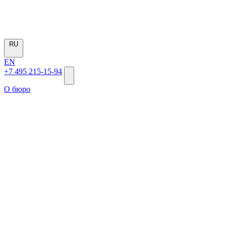
RU
EN
+7 495 215-15-94
О бюро