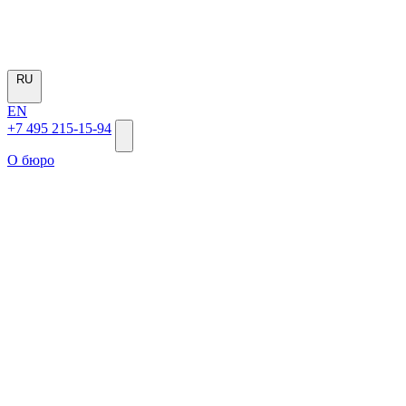
RU
EN
+7 495 215-15-94
О бюро