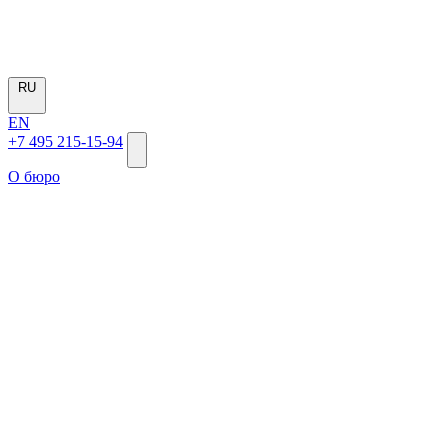
RU
EN
+7 495 215-15-94
О бюро