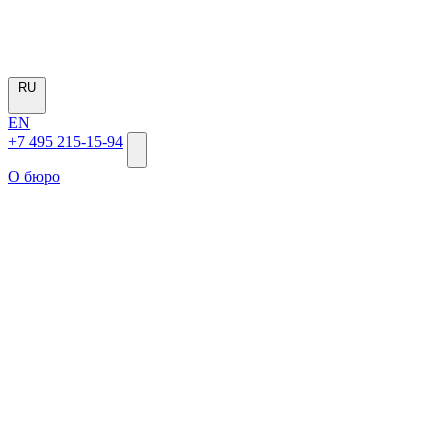
RU
EN
+7 495 215-15-94
О бюро