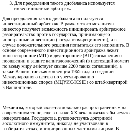
Для преодоления такого дисбаланса используется
инвестиционный арбитраж.
Для преодоления такого дисбаланса используется
инвестиционный арбитраж. В рамках этого механизма
инвестор получает возможность инициировать арбитражное
разбирательство против государства, принимающего
иностранные инвестиции (государства-реципиента), и в
случае положительного решения попытаться его исполнить. В
основе современного инвестиционного арбитража лежат
многосторонние (MIT) и двусторонние (BIT) соглашения о
поощрении и защите капиталовложений (в настоящий момент
по всему миру действует свыше 2200 таких соглашений), а
также Вашингтонская конвенция 1965 года о создании
Международного центра по урегулированию
инвестиционных споров (МЦУИС/ICSID) со штаб-квартирой
в Вашингтоне.
Механизм, который является довольно распространенным на
современном этапе, еще в начале XX века показался бы чем-то
невероятным. Государства, руководствуясь доктриной
абсолютного иммунитета, никогда не участвовали в
разбирательствах, инициированных частными лицами. В