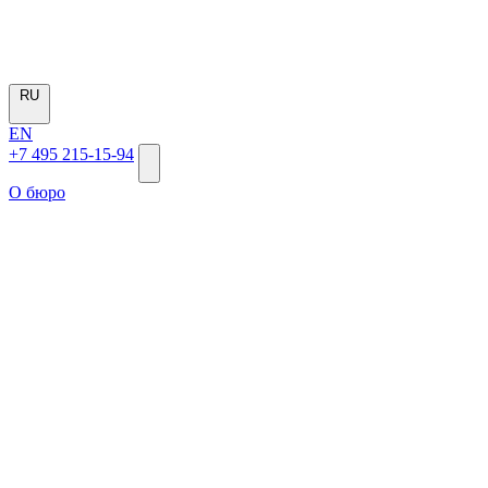
RU
EN
+7 495 215-15-94
О бюро