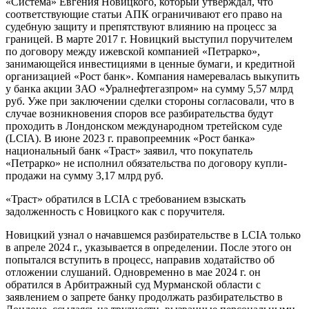
«Система» Евгения Новицкого, который утверждал, что
соответствующие статьи АПК ограничивают его право на
судебную защиту и препятствуют влиянию на процесс за
границей. В марте 2017 г. Новицкий выступил поручителем
по договору между ижевской компанией «Петрарко»,
занимающейся инвестициями в ценные бумаги, и кредитной
организацией «Рост банк». Компания намеревалась выкупить
у банка акции ЗАО «Уралнефтегазпром» на сумму 5,57 млрд
руб. Уже при заключении сделки стороны согласовали, что в
случае возникновения споров все разбирательства будут
проходить в Лондонском международном третейском суде
(LCIA). В июне 2023 г. правопреемник «Рост банка»
национальный банк «Траст» заявил, что покупатель
«Петрарко» не исполнил обязательства по договору купли-
продажи на сумму 3,17 млрд руб.
«Траст» обратился в LCIA с требованием взыскать
задолженность с Новицкого как с поручителя.
Новицкий узнал о начавшемся разбирательстве в LCIA только
в апреле 2024 г., указывается в определении. После этого он
попытался вступить в процесс, направив ходатайство об
отложении слушаний. Одновременно в мае 2024 г. он
обратился в Арбитражный суд Мурманской области с
заявлением о запрете банку продолжать разбирательство в