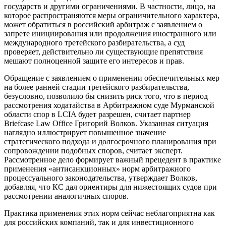
государств и другими ограничениями. В частности, лицо, на
которое распространяются меры ограничительного характера,
может обратиться в российский арбитраж с заявлением о
запрете инициирования или продолжения иностранного или
международного третейского разбирательства, а суд
проверяет, действительно ли существующие препятствия
мешают полноценной защите его интересов и прав.
Обращение с заявлением о применении обеспечительных мер
на более ранней стадии третейского разбирательства,
безусловно, позволило бы снизить риск того, что в период
рассмотрения ходатайства в Арбитражном суде Мурманской
области спор в LCIA будет разрешен, считает партнер
Briefcase Law Office Григорий Волков. Указанная ситуация
наглядно иллюстрирует повышенное значение
стратегического подхода и долгосрочного планирования при
сопровождении подобных споров, считает эксперт.
Рассмотренное дело формирует важный прецедент в практике
применения «антисанкционных» норм арбитражного
процессуального законодательства, утверждает Волков,
добавляя, что КС дал ориентиры для нижестоящих судов при
рассмотрении аналогичных споров.
Практика применения этих норм сейчас неблагоприятна как
для российских компаний, так и для инвестиционного