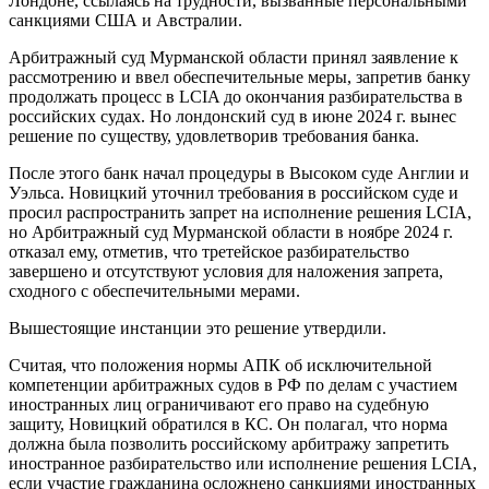
Лондоне, ссылаясь на трудности, вызванные персональными
санкциями США и Австралии.
Арбитражный суд Мурманской области принял заявление к
рассмотрению и ввел обеспечительные меры, запретив банку
продолжать процесс в LCIA до окончания разбирательства в
российских судах. Но лондонский суд в июне 2024 г. вынес
решение по существу, удовлетворив требования банка.
После этого банк начал процедуры в Высоком суде Англии и
Уэльса. Новицкий уточнил требования в российском суде и
просил распространить запрет на исполнение решения LCIA,
но Арбитражный суд Мурманской области в ноябре 2024 г.
отказал ему, отметив, что третейское разбирательство
завершено и отсутствуют условия для наложения запрета,
сходного с обеспечительными мерами.
Вышестоящие инстанции это решение утвердили.
Считая, что положения нормы АПК об исключительной
компетенции арбитражных судов в РФ по делам с участием
иностранных лиц ограничивают его право на судебную
защиту, Новицкий обратился в КС. Он полагал, что норма
должна была позволить российскому арбитражу запретить
иностранное разбирательство или исполнение решения LCIA,
если участие гражданина осложнено санкциями иностранных