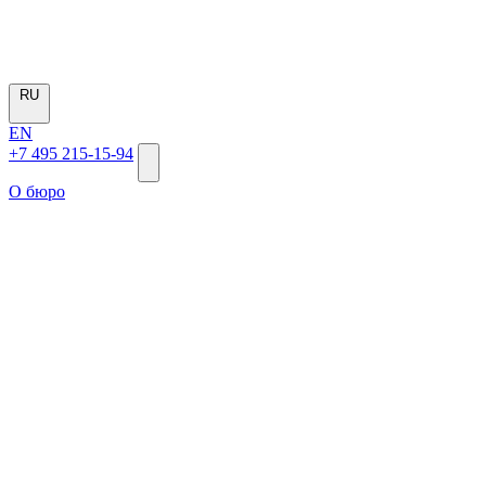
RU
EN
+7 495 215-15-94
О бюро