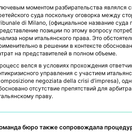
лючевым моментом разбирательства являлся с
ретейского суда поскольку оговорка между ст
ribunale di Milano, (официальное название суда
редставление позиции по этому вопросу потре
нализа норм итальянского права. Это обстояте
рименительно в решении в контексте обоснова
атрат на представителей в полном объеме.
роцесс велся в условиях прохождения ответчи
нтикризисного управления с участием итальян
composizione negoziata della crisi d’impresa), 
босновано отсутствие препятствий для арбитр
тальянскому праву.
оманда бюро также сопровождала процедур