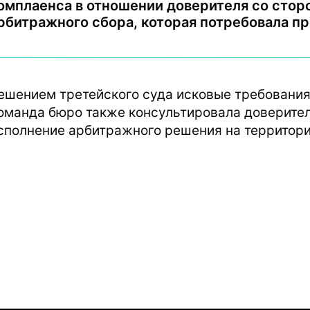
омплаенса в отношении доверителя со стор
рбитражного сбора, которая потребовала п
ешением третейского суда исковые требования
оманда бюро также консультировала доверител
сполнение арбитражного решения на территори