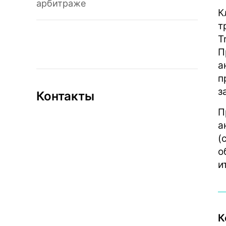
арбитраже
К
т
T
П
а
п
з
Контакты
П
а
(
о
и
К