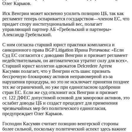
Олег Карьков.
Иск Венгрии может косвенно усилить позицию ЦБ, так как
регламент теперь оспаривается государством—членом ЕС, что
придает спору институциональный вес, полагает
управляющий партнер АБ «Гребельский и партнеры»
Александр Гребельский.
С ним согласна старший юрист практики комплаенса и
санкционного права BGP Litigation Ирина Ротачкова: «Если
Суд ЕС согласится с доводами Венгрии и признает регламент
недействительным, он автоматически утратит силу для всех».
Старший юрист коллегии адвокатов Delcredere Артем
Касумян полагает, что у Венгрии есть шанс признать
бессрочную блокировку активов неправомерной из-за
нарушения процедуры, но это не исключает принятия позднее
тех же ограничений, но уже при единогласном одобрении
стран ЕС. Если же суд отклонит иск Венгрии и признает
ст. 122 ДФЕС допустимой основой для заморозки активов, это
ослабит доводы ЦБ и создаст прецедент для применения
чрезвычайных мер без политического единогласия,
предупреждает Олег Карьков.
Господин Касумян считает позицию венгерской стороны
более сильной, поскольку политический аспект здесь важнее