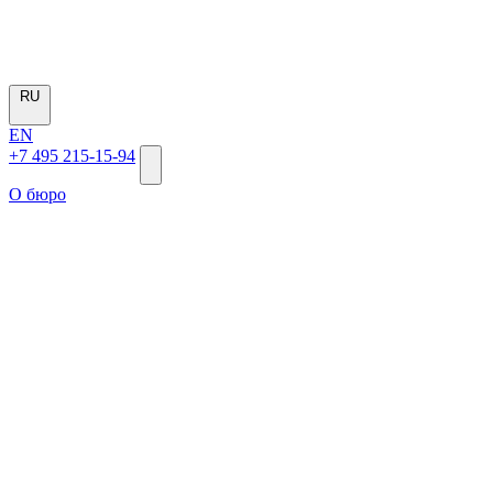
RU
EN
+7 495 215-15-94
О бюро