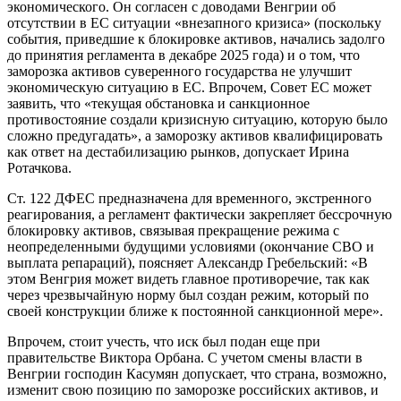
экономического. Он согласен с доводами Венгрии об
отсутствии в ЕС ситуации «внезапного кризиса» (поскольку
события, приведшие к блокировке активов, начались задолго
до принятия регламента в декабре 2025 года) и о том, что
заморозка активов суверенного государства не улучшит
экономическую ситуацию в ЕС. Впрочем, Совет ЕС может
заявить, что «текущая обстановка и санкционное
противостояние создали кризисную ситуацию, которую было
сложно предугадать», а заморозку активов квалифицировать
как ответ на дестабилизацию рынков, допускает Ирина
Ротачкова.
Ст. 122 ДФЕС предназначена для временного, экстренного
реагирования, а регламент фактически закрепляет бессрочную
блокировку активов, связывая прекращение режима с
неопределенными будущими условиями (окончание СВО и
выплата репараций), поясняет Александр Гребельский: «В
этом Венгрия может видеть главное противоречие, так как
через чрезвычайную норму был создан режим, который по
своей конструкции ближе к постоянной санкционной мере».
Впрочем, стоит учесть, что иск был подан еще при
правительстве Виктора Орбана. С учетом смены власти в
Венгрии господин Касумян допускает, что страна, возможно,
изменит свою позицию по заморозке российских активов, и