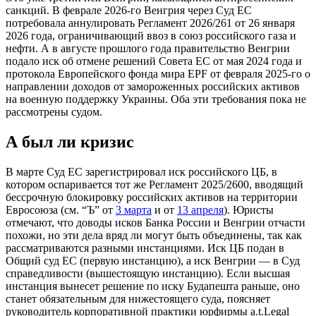
санкций. В феврале 2026-го Венгрия через Суд ЕС
потребовала аннулировать Регламент 2026/261 от 26 января
2026 года, ограничивающий ввоз в союз российского газа и
нефти. А в августе прошлого года правительство Венгрии
подало иск об отмене решений Совета ЕС от мая 2024 года и
протокола Европейского фонда мира EPF от февраля 2025-го о
направлении доходов от замороженных российских активов
на военную поддержку Украины. Оба эти требования пока не
рассмотрены судом.
А был ли кризис
В марте Суд ЕС зарегистрировал иск российского ЦБ, в
котором оспаривается тот же Регламент 2025/2600, вводящий
бессрочную блокировку российских активов на территории
Евросоюза (см. “Ъ” от
3 марта
и от
13 апреля
). Юристы
отмечают, что доводы исков Банка России и Венгрии отчасти
похожи, но эти дела вряд ли могут быть объединены, так как
рассматриваются разными инстанциями. Иск ЦБ подан в
Общий суд ЕС (первую инстанцию), а иск Венгрии — в Суд
справедливости (вышестоящую инстанцию). Если высшая
инстанция вынесет решение по иску Будапешта раньше, оно
станет обязательным для нижестоящего суда, поясняет
руководитель корпоративной практики юрфирмы a.t.Legal