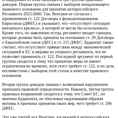
доводов. Первая группа связана с выбором ненадлежащего
правового основания для принятия антироссийского
Регламента 2025/2600. Так, Венгрия не согласна с
применением ст. 122 Договора о функционировании
Евросоюза (ДФЕС) и указывает, что «отсутствует ситуация
внезапного кризиса», в которой ее могли бы использовать.
Кроме того, по заявлению истца, регламент вводит санкции,
которые должны быть приняты на основании ст. 29 Договора
о Европейском союзе (ДЕС) и ст. 215 ДФЕС. Будапешт также
считает, что отсутствует прямая связь между экономической
ситуацией в ЕС и мерами из спорного регламента, что не
позволяет применить ст. 122. Последний аргумент из первой
группы сводится к тому, что принятые меры не имеют
ограничения во времени, хотя этого требует ст. 122, и их цель
несовместима с выбором этой статьи в качестве правового
основания.
Вторая группа доводов связана с возможным нарушением
принципа правовой определенности. Наконец, третья группа
правовых возражений сводится к тому, что Совет ЕС, по
мнению Будапешта, не обосновал надлежащим образом
мотивы и причины принятия таких мер, чего требует ст. 296
ДФЕС.
Это уже третий иск Венгрии, касающийся антироссийских