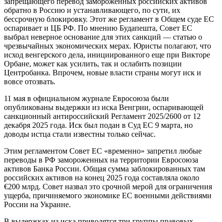
запрещающего перевод замороженных российских активов
обратно в Россию и устанавливающего, по сути, их
бессрочную блокировку. Этот же регламент в Общем суде ЕС
оспаривает и ЦБ РФ. По мнению Будапешта, Совет ЕС
выбрал неверное основание для этих санкций — статью о
чрезвычайных экономических мерах. Юристы полагают, что
исход венгерского дела, инициированного еще при Викторе
Орбане, может как усилить, так и ослабить позиции
Центробанка. Впрочем, новые власти страны могут иск и
вовсе отозвать.
11 мая в официальном журнале Евросоюза были
опубликованы выдержки из иска Венгрии, оспаривающей
санкционный антироссийский Регламент 2025/2600 от 12
декабря 2025 года. Иск был подан в Суд ЕС 9 марта, но
доводы истца стали известны только сейчас.
Этим регламентом Совет ЕС «временно» запретил любые
переводы в РФ замороженных на территории Евросоюза
активов Банка России. Общая сумма заблокированных там
российских активов на конец 2025 года составляла около
€200 млрд. Совет назвал это срочной мерой для ограничения
ущерба, причиняемого экономике ЕС военными действиями
России на Украине.
В выдержках из иска приводятся три группы правовых