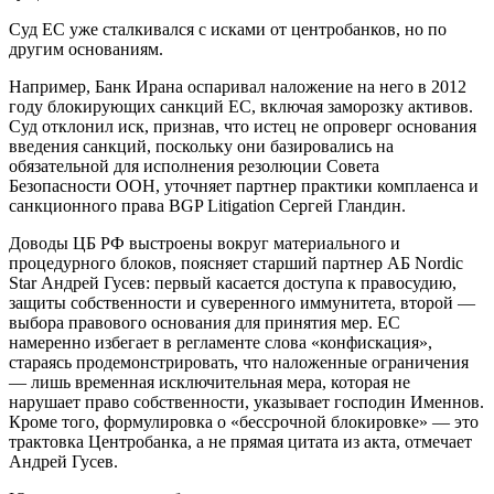
Суд ЕС уже сталкивался с исками от центробанков, но по
другим основаниям.
Например, Банк Ирана оспаривал наложение на него в 2012
году блокирующих санкций ЕС, включая заморозку активов.
Суд отклонил иск, признав, что истец не опроверг основания
введения санкций, поскольку они базировались на
обязательной для исполнения резолюции Совета
Безопасности ООН, уточняет партнер практики комплаенса и
санкционного права BGP Litigation Сергей Гландин.
Доводы ЦБ РФ выстроены вокруг материального и
процедурного блоков, поясняет старший партнер АБ Nordic
Star Андрей Гусев: первый касается доступа к правосудию,
защиты собственности и суверенного иммунитета, второй —
выбора правового основания для принятия мер. ЕС
намеренно избегает в регламенте слова «конфискация»,
стараясь продемонстрировать, что наложенные ограничения
— лишь временная исключительная мера, которая не
нарушает право собственности, указывает господин Именнов.
Кроме того, формулировка о «бессрочной блокировке» — это
трактовка Центробанка, а не прямая цитата из акта, отмечает
Андрей Гусев.