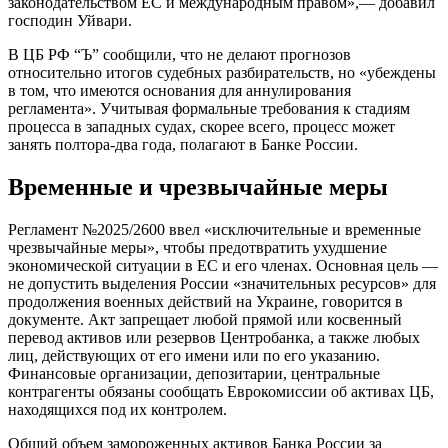
законодательством ЕС и международным правом»,— добавил
господин Уйвари.
В ЦБ РФ “Ъ” сообщили, что не делают прогнозов
относительно итогов судебных разбирательств, но «убеждены
в том, что имеются основания для аннулирования
регламента». Учитывая формальные требования к стадиям
процесса в западных судах, скорее всего, процесс может
занять полтора-два года, полагают в Банке России.
Временные и чрезвычайные меры
Регламент №2025/2600 ввел «исключительные и временные
чрезвычайные меры», чтобы предотвратить ухудшение
экономической ситуации в ЕС и его членах. Основная цель —
не допустить выделения России «значительных ресурсов» для
продолжения военных действий на Украине, говорится в
документе. Акт запрещает любой прямой или косвенный
перевод активов или резервов Центробанка, а также любых
лиц, действующих от его имени или по его указанию.
Финансовые организации, депозитарии, центральные
контрагенты обязаны сообщать Еврокомиссии об активах ЦБ,
находящихся под их контролем.
Общий объем замороженных активов Банка России за