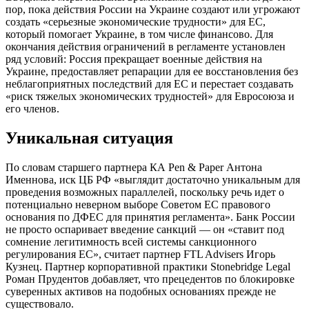
пор, пока действия России на Украине создают или угрожают
создать «серьезные экономические трудности» для ЕС,
который помогает Украине, в том числе финансово. Для
окончания действия ограничений в регламенте установлен
ряд условий: Россия прекращает военные действия на
Украине, предоставляет репарации для ее восстановления без
неблагоприятных последствий для ЕС и перестает создавать
«риск тяжелых экономических трудностей» для Евросоюза и
его членов.
Уникальная ситуация
По словам старшего партнера КА Pen & Paper Антона
Именнова, иск ЦБ РФ «выглядит достаточно уникальным для
проведения возможных параллелей, поскольку речь идет о
потенциально неверном выборе Советом ЕС правового
основания по ДФЕС для принятия регламента». Банк России
не просто оспаривает введение санкций — он «ставит под
сомнение легитимность всей системы санкционного
регулирования ЕС», считает партнер FTL Advisers Игорь
Кузнец. Партнер корпоративной практики Stonebridge Legal
Роман Прудентов добавляет, что прецедентов по блокировке
суверенных активов на подобных основаниях прежде не
существовало.