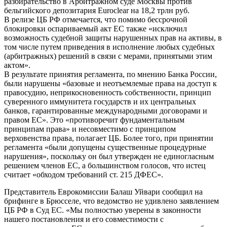
разбирательство в Арбитражном суде Москвы против
бельгийского депозитария Euroclear на 18,2 трлн руб.
В релизе ЦБ РФ отмечается, что помимо бессрочной
блокировки оспариваемый акт ЕС также «исключил
возможность судебной защиты нарушенных прав на активы, в
том числе путем приведения в исполнение любых судебных
(арбитражных) решений в связи с мерами, принятыми этим
актом».
В результате принятия регламента, по мнению Банка России,
были нарушены «базовые и неотъемлемые права на доступ к
правосудию, неприкосновенность собственности, принцип
суверенного иммунитета государств и их центральных
банков, гарантированные международными договорами и
правом ЕС». Это «противоречит фундаментальным
принципам права» и несовместимо с принципом
верховенства права, полагает ЦБ. Более того, при принятии
регламента «были допущены существенные процедурные
нарушения», поскольку он был утвержден не единогласным
решением членов ЕС, а большинством голосов, что истец
считает «обходом требований ст. 215 ДФЕС».
Представитель Еврокомиссии Балаш Уйвари сообщил на
брифинге в Брюсселе, что ведомство не удивлено заявлением
ЦБ РФ в Суд ЕС. «Мы полностью уверены в законности
нашего постановления и его совместимости с