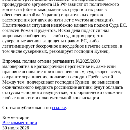
процедурного аргумента ЦБ РФ зависят от политического
контекста (объем замороженных средств и их роль в
обеспечении займа Украине) и длительных сроков
рассмотрения (от двух до пяти лет с учетом апелляции).
Политическая ситуация неизбежно влияет на подход Суда ЕС,
согласен Роман Прудентов. Исход дела подаст сигнал
мировому сообществу — либо суд подтвердит, что
суверенные активы защищены правом ЕС, либо
легитимизирует бессрочное внесудебное изъятие активов, в
том числе суверенных, резюмирует господин Кузнец.
Впрочем, полная отмена регламента №2025/2600
маловероятна в краткосрочной перспективе и, даже если
правовое основание признают неверным, суд, скорее всего,
сохранит ограничения, полагает господин Гребельский.
Между тем, подчеркивает господин Кузнец, до вынесения
окончательного вердикта российские активы будут обладать
статусом «спорного имущества», что юридически осложнит
любые попытки их окончательной конфискации.
Статья опубликована по
ссылке
.
Комментарии
Все комментарии
30 июля 2026