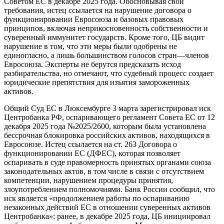
Советом ЕС в декабре 2025 года. Обосновывая свои
требования, истец ссылается на нарушение договора о
функционировании Евросоюза и базовых правовых
принципов, включая неприкосновенность собственности и
суверенный иммунитет государств. Кроме того, ЦБ видит
нарушение в том, что эти меры были одобрены не
единогласно, а лишь большинством голосов стран—членов
Евросоюза. Эксперты не берутся предсказать исход
разбирательства, но отмечают, что судебный процесс создает
юридические препятствия для изъятия замороженных
активов.
Общий Суд ЕС в Люксембурге 3 марта зарегистрировал иск
Центробанка РФ, оспаривающего регламент Совета ЕС от 12
декабря 2025 года №2025/2600, которым была установлена
бессрочная блокировка российских активов, находящихся в
Евросоюзе. Истец ссылается на ст. 263 Договора о
функционировании ЕС (ДФЕС), которая позволяет
оспаривать в суде правомерность принятых органами союза
законодательных актов, в том числе в связи с отсутствием
компетенции, нарушением процедуры принятия,
злоупотреблением полномочиями. Банк России сообщил, что
иск является «продолжением работы по оспариванию
незаконных действий ЕС в отношении суверенных активов
Центробанка»: ранее, в декабре 2025 года, ЦБ инициировал