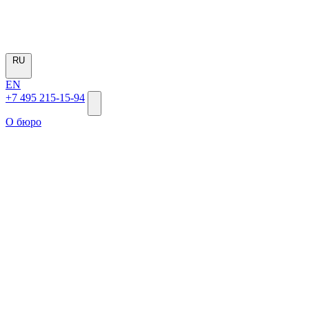
RU
EN
+7 495 215-15-94
О бюро