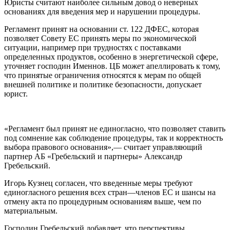
Юристы считают наиболее сильным довод о неверных
основаниях для введения мер и нарушении процедуры.
Регламент принят на основании ст. 122 ДФЕС, которая
позволяет Совету ЕС принять меры по экономической
ситуации, например при трудностях с поставками
определенных продуктов, особенно в энергетической сфере,
уточняет господин Именнов. ЦБ может апеллировать к тому,
что принятые ограничения относятся к мерам по общей
внешней политике и политике безопасности, допускает
юрист.
«Регламент был принят не единогласно, что позволяет ставить
под сомнение как соблюдение процедуры, так и корректность
выбора правового основания»,— считает управляющий
партнер АБ «Гребельский и партнеры» Александр
Гребельский.
Игорь Кузнец согласен, что введенные меры требуют
единогласного решения всех стран—членов ЕС и шансы на
отмену акта по процедурным основаниям выше, чем по
материальным.
Господин Гребельский добавляет, что перспективы