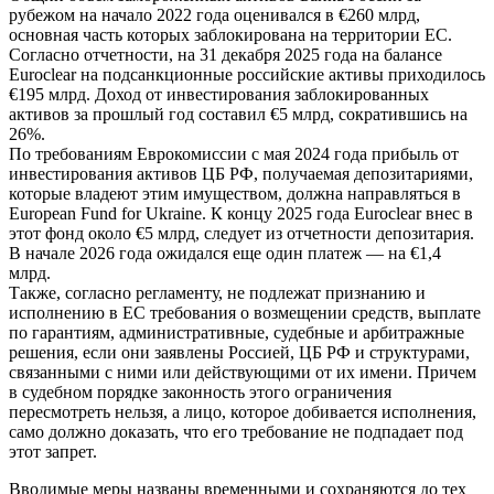
рубежом на начало 2022 года оценивался в €260 млрд,
основная часть которых заблокирована на территории ЕС.
Согласно отчетности, на 31 декабря 2025 года на балансе
Euroclear на подсанкционные российские активы приходилось
€195 млрд. Доход от инвестирования заблокированных
активов за прошлый год составил €5 млрд, сократившись на
26%.
По требованиям Еврокомиссии с мая 2024 года прибыль от
инвестирования активов ЦБ РФ, получаемая депозитариями,
которые владеют этим имуществом, должна направляться в
European Fund for Ukraine. К концу 2025 года Euroclear внес в
этот фонд около €5 млрд, следует из отчетности депозитария.
В начале 2026 года ожидался еще один платеж — на €1,4
млрд.
Также, согласно регламенту, не подлежат признанию и
исполнению в ЕС требования о возмещении средств, выплате
по гарантиям, административные, судебные и арбитражные
решения, если они заявлены Россией, ЦБ РФ и структурами,
связанными с ними или действующими от их имени. Причем
в судебном порядке законность этого ограничения
пересмотреть нельзя, а лицо, которое добивается исполнения,
само должно доказать, что его требование не подпадает под
этот запрет.
Вводимые меры названы временными и сохраняются до тех